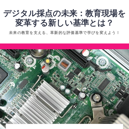
コ
ン
デジタル採点の未来：教育現場を
テ
変革する新しい基準とは？
ン
未来の教育を支える、革新的な評価基準で学びを変えよう！
ツ
へ
コ
ス
ン
キ
テ
ッ
ン
プ
ツ
へ
ス
キ
ッ
プ