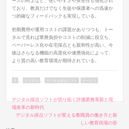
ースの向上など、使いやすさや安全性も強化され
ており、教員だけでなく生徒や保護者への迅速か
つ的確なフィードバックも実現している。
初期費用や運用コストの課題がありつつも、トー
タルで見れば業務負担やコストの削減に役立ち、
ペーパーレス化や在宅採点とも親和性が高い。今
後はさらなる機能の高度化や連携強化によって、
より質の高い教育環境が期待されている。
、
、
IT
デジタル
デジタル採点ソフト
サービス
投
デジタル採点ソフトが切り拓く評価業務革新と現
稿
場改革の新時代
ナ
デジタル採点ソフトが変える教職員の働き方と新
ビ
しい教育現場の形
ゲ