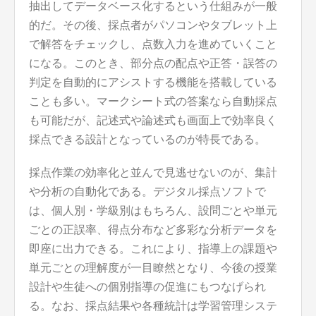
抽出してデータベース化するという仕組みが一般
的だ。その後、採点者がパソコンやタブレット上
で解答をチェックし、点数入力を進めていくこと
になる。このとき、部分点の配点や正答・誤答の
判定を自動的にアシストする機能を搭載している
ことも多い。マークシート式の答案なら自動採点
も可能だが、記述式や論述式も画面上で効率良く
採点できる設計となっているのが特長である。
採点作業の効率化と並んで見逃せないのが、集計
や分析の自動化である。デジタル採点ソフトで
は、個人別・学級別はもちろん、設問ごとや単元
ごとの正誤率、得点分布など多彩な分析データを
即座に出力できる。これにより、指導上の課題や
単元ごとの理解度が一目瞭然となり、今後の授業
設計や生徒への個別指導の促進にもつなげられ
る。なお、採点結果や各種統計は学習管理システ