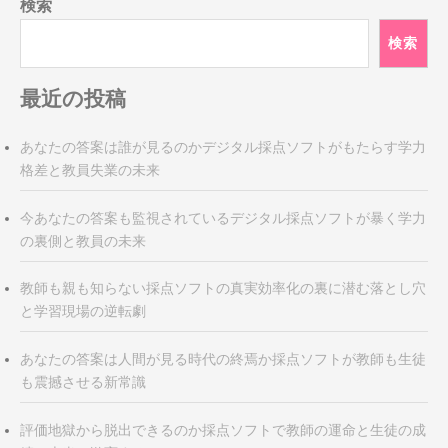
検索
ー
シ
検索
ョ
ン
最近の投稿
あなたの答案は誰が見るのかデジタル採点ソフトがもたらす学力
格差と教員失業の未来
今あなたの答案も監視されているデジタル採点ソフトが暴く学力
の裏側と教員の未来
教師も親も知らない採点ソフトの真実効率化の裏に潜む落とし穴
と学習現場の逆転劇
あなたの答案は人間が見る時代の終焉か採点ソフトが教師も生徒
も震撼させる新常識
評価地獄から脱出できるのか採点ソフトで教師の運命と生徒の成