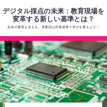
コ
ン
デジタル採点の未来：教育現場を
テ
変革する新しい基準とは？
ン
未来の教育を支える、革新的な評価基準で学びを変えよう！
ツ
へ
コ
ス
ン
キ
テ
ッ
ン
プ
ツ
へ
ス
キ
ッ
プ