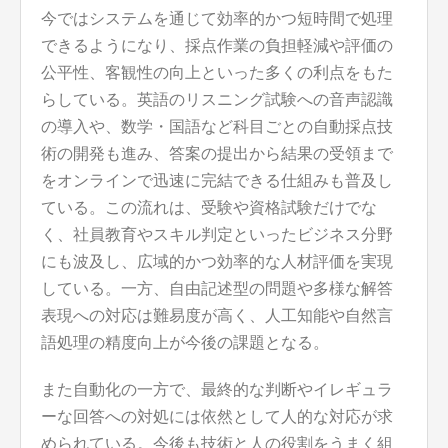
今ではシステムを通じて効率的かつ短時間で処理
できるようになり、採点作業の負担軽減や評価の
公平性、客観性の向上といった多くの利点をもた
らしている。英語のリスニング試験への音声認識
の導入や、数学・国語など科目ごとの自動採点技
術の開発も進み、答案の提出から結果の受領まで
をオンラインで迅速に完結できる仕組みも普及し
ている。この流れは、受験や資格試験だけでな
く、社員教育やスキル判定といったビジネス分野
にも波及し、広域的かつ効率的な人材評価を実現
している。一方、自由記述型の問題や多様な解答
表現への対応は難易度が高く、人工知能や自然言
語処理の精度向上が今後の課題となる。
また自動化の一方で、最終的な判断やイレギュラ
ーな回答への対処には依然として人的な対応が求
められている。今後も技術と人の役割をうまく組