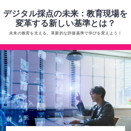
コ
ン
デジタル採点の未来：教育現場を
テ
変革する新しい基準とは？
ン
未来の教育を支える、革新的な評価基準で学びを変えよう！
ツ
へ
コ
ス
ン
キ
テ
ッ
ン
プ
ツ
へ
ス
キ
ッ
プ