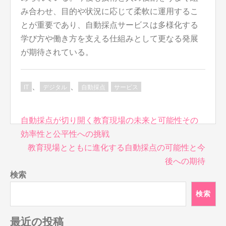
み合わせ、目的や状況に応じて柔軟に運用するこ
とが重要であり、自動採点サービスは多様化する
学び方や働き方を支える仕組みとして更なる発展
が期待されている。
、
、
IT
デジタル
自動採点
サービス
投
自動採点が切り開く教育現場の未来と可能性その
稿
効率性と公平性への挑戦
ナ
教育現場とともに進化する自動採点の可能性と今
ビ
後への期待
ゲ
検索
ー
シ
検索
ョ
ン
最近の投稿